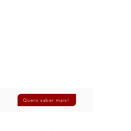
Ágil
Criamos uma ferramenta que nos permite
ser flexíveis e compatíveis com todos os
ambientes que nossos usuários possam
ter, seja uma pequena, média ou grande
empresa, em ambientes on-premises ou
na nuvem.
Quero saber mais!